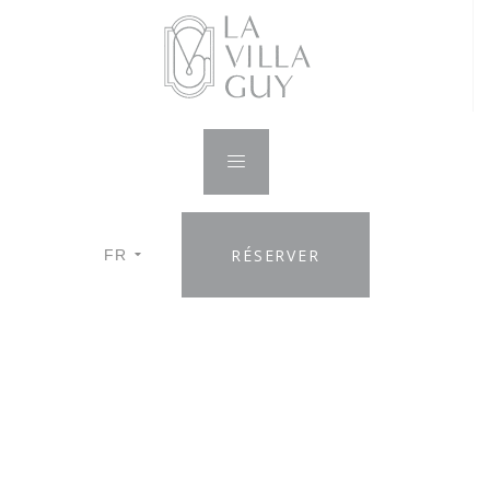
RÉSERVER
FR
Mollit Anim Id
Tellus orci ac auctor