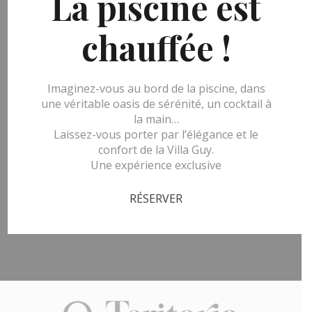
La piscine est
Nous trouver
chauffée !
2, rue Giuseppe Verdi
34500 Béziers, France
Imaginez-vous au bord de la piscine, dans
VOIR LE PLAN
une véritable oasis de sérénité, un cocktail à
la main…
Laissez-vous porter par l’élégance et le
Nous suivre
confort de la Villa Guy.
Une expérience exclusive
Restez connecté à la Villa Guy - Spa - Teritoria
RÉSERVER