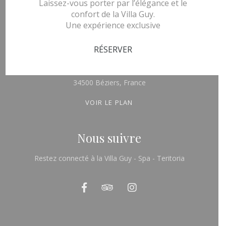
Laissez-vous porter par l’élégance et le
confort de la Villa Guy.
Animaux non admis
Une expérience exclusive
Nous trouver
RÉSERVER
2, rue Giuseppe Verdi
34500 Béziers, France
VOIR LE PLAN
Nous suivre
Restez connecté à la Villa Guy - Spa - Teritoria