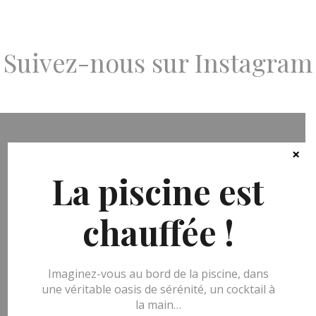
Suivez-nous sur Instagram
×
La piscine est
Nous joindre
+33 (0)4 67 35 26 49
chauffée !
contact@lavillaguy.com
Tous les jours
de 8h à 12h et de 15h à 20h
Imaginez-vous au bord de la piscine, dans
une véritable oasis de sérénité, un cocktail à
la main…