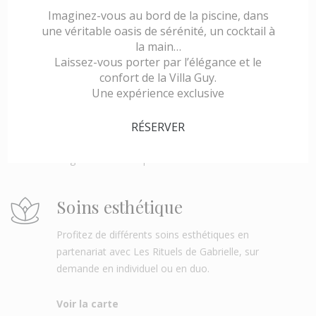
Imaginez-vous au bord de la piscine, dans
Profiter du cadre la villa pour déguster des planches
une véritable oasis de sérénité, un cocktail à
de charcuteries ou de fromages locaux ainsi que
la main…
des plateaux de fruits de mer.
Laissez-vous porter par l’élégance et le
confort de la Villa Guy.
Une expérience exclusive
Espace bien-être
Un espace bien-être entièrement privatisé pour
RÉSERVER
l'heure, équipé d'un sauna, d'un hammam et d'une
baignoire balnéo biplace.
Soins esthétique
Profitez de différents soins esthétiques en
partenariat avec Les Rituels de Gabrielle, sur
demande en individuel ou en duo.
Voir la carte