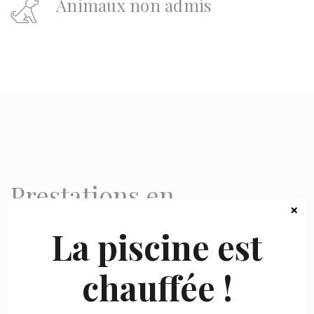
Animaux non admis
Prestations en
×
supplément
La piscine est
chauffée !
Repas sur le pouce