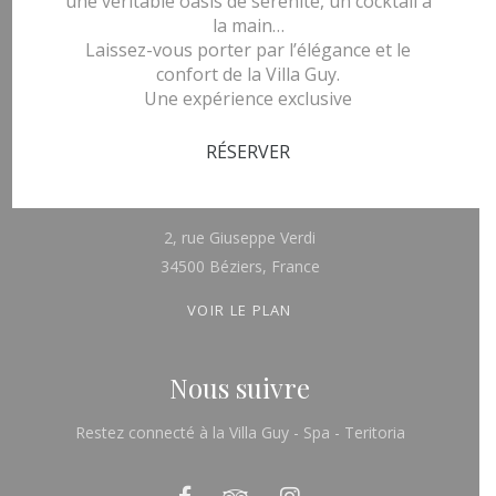
une véritable oasis de sérénité, un cocktail à
de 8h à 12h et de 15h à 20h
la main…
Laissez-vous porter par l’élégance et le
confort de la Villa Guy.
Une expérience exclusive
Animaux non admis
RÉSERVER
Nous trouver
2, rue Giuseppe Verdi
34500 Béziers, France
VOIR LE PLAN
Nous suivre
Restez connecté à la Villa Guy - Spa - Teritoria